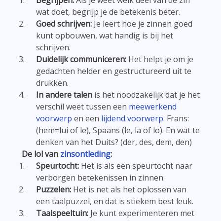
Begrijpen:
Als je weet welk deel van de zin
wat doet, begrijp je de betekenis beter.
Goed schrijven:
Je leert hoe je zinnen goed
kunt opbouwen, wat handig is bij het
schrijven.
Duidelijk communiceren:
Het helpt je om je
gedachten helder en gestructureerd uit te
drukken.
In andere talen
is het noodzakelijk dat je het
verschil weet tussen een
meewerkend
voorwerp
en een
lijdend voorwerp
. Frans:
(hem=lui of le), Spaans (le, la of lo). En wat te
denken van het Duits? (der, des, dem, den)
De lol van
zinsontleding
:
Speurtocht:
Het is als een speurtocht naar
verborgen betekenissen in zinnen.
Puzzelen:
Het is net als het oplossen van
een taalpuzzel, en dat is stiekem best leuk.
Taalspeeltuin:
Je kunt experimenteren met