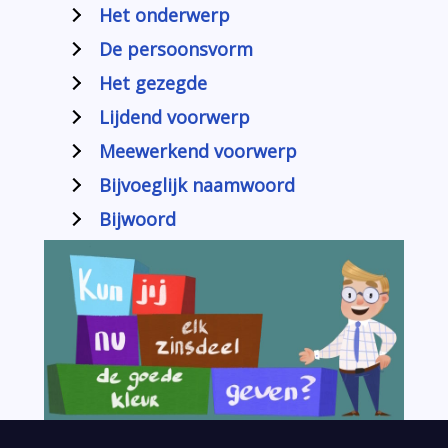
Het onderwerp
De persoonsvorm
Het gezegde
Lijdend voorwerp
Meewerkend voorwerp
Bijvoeglijk naamwoord
Bijwoord