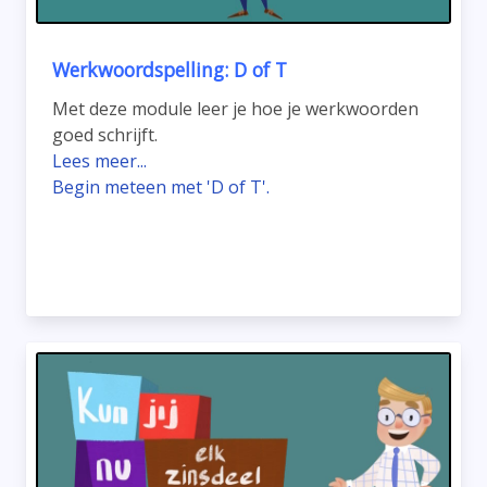
Werkwoordspelling: D of T
Met deze module leer je hoe je werkwoorden
goed schrijft.
Lees meer...
Begin meteen met 'D of T'.