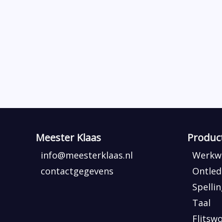
Meester Klaas
Produc
info@meesterklaas.nl
Werkwo
contactgegevens
Ontled
Spelli
Taal
Flitsw