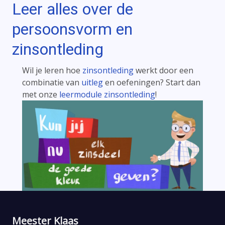
Leer alles over de
persoonsvorm en
zinsontleding
Wil je leren hoe
zinsontleding
werkt door een
combinatie van
uitleg
en oefeningen? Start dan
met onze
leermodule zinsontleding
!
Meester Klaas