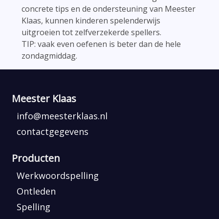
concrete tips en de ondersteuning van Meester
Klaas, kunnen kinderen spelenderwijs
uitgroeien tot zelfverzekerde spellers.
TIP: vaak even oefenen is beter dan de hele
zondagmiddag.
Meester Klaas
info@meesterklaas.nl
contactgegevens
Producten
Werkwoordspelling
Ontleden
Spelling