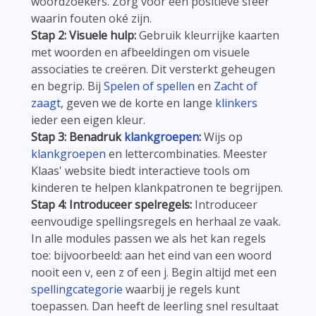
woordzoekers. Zorg voor een positieve sfeer
waarin fouten oké zijn.
Stap 2: Visuele hulp:
Gebruik kleurrijke kaarten
met woorden en afbeeldingen om visuele
associaties te creëren. Dit versterkt geheugen
en begrip. Bij
Spelen of spellen
en
Zacht of
zaagt
, geven we de korte en lange
klinkers
ieder een eigen kleur.
Stap 3: Benadruk
klankgroepen
:
Wijs op
klankgroepen
en lettercombinaties. Meester
Klaas' website biedt interactieve tools om
kinderen te helpen klankpatronen te begrijpen.
Stap 4: Introduceer spelregels:
Introduceer
eenvoudige spellingsregels en herhaal ze vaak.
In alle modules passen we als het kan regels
toe: bijvoorbeeld: aan het eind van een woord
nooit een v, een z of een j. Begin altijd met een
spellingcategorie
waarbij je regels kunt
toepassen. Dan heeft de leerling snel resultaat