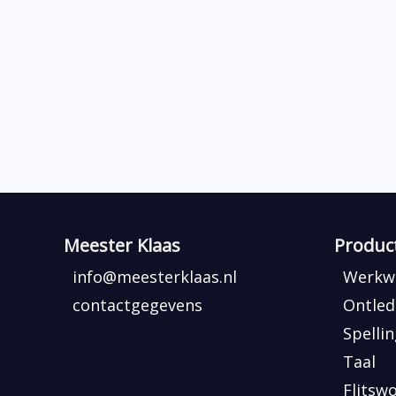
Meester Klaas
Produc
info@meesterklaas.nl
Werkwo
contactgegevens
Ontled
Spelli
Taal
Flitsw