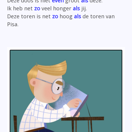
Deze doos is niet
even
groot
als
deze.
Ik heb net
zo
veel honger
als
jij.
Deze toren is net
zo
hoog
als
de toren van
Pisa.