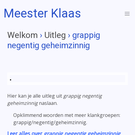
Meester Klaas
Welkom
›
Uitleg
› grappig
negentig geheimzinnig
Hier kan je alle uitleg uit
grappig negentig
geheimzinnig
naslaan.
Opklimmend woorden met meer klankgroepen:
grappig/
negentig/
geheimzinnig.
Leer alles over
grappig negentig geheimzinnig