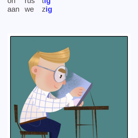
on
rus
t
ig
aan
we
z
ig