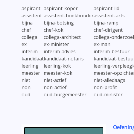
aspirant
aspirant-koper
aspirant-lid
assistent
assistent-boekhouder
assistent-arts
bijna
bijna-botsing
bijna-ramp
chef
chef-kok
chef-dirigent
collega
collega-architect
collega-onderzoe
ex
ex-minister
ex-man
interim
interim-advies
interim-bestuur
kandidaat
kandidaat-notaris
kandidaat-bestuur
leerling
leerling-kok
leerling-verpleeg
meester
meester-kok
meester-opzichte
niet
niet-actief
niet-alledaags
non
non-actief
non-profit
oud
oud-burgemeester
oud-minister
Oefenin