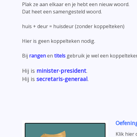
Plak ze aan elkaar en je hebt een nieuw woord.
Dat heet een samengesteld woord.
huis + deur = huisdeur (zonder koppelteken)
Hier is geen koppelteken nodig.
Bij
rangen
en
titels
gebruik je wel een koppelteke
Hij is
minister-president
.
Hij is
secretaris-generaa
l
.
Oefenin
Klik hier