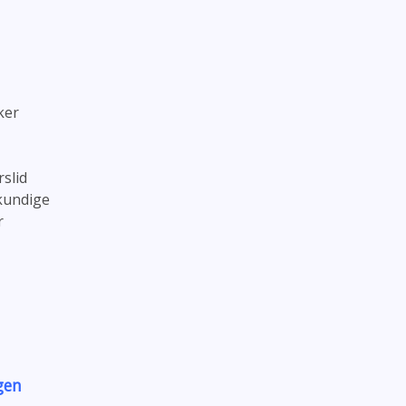
ker
slid
kundige
r
gen