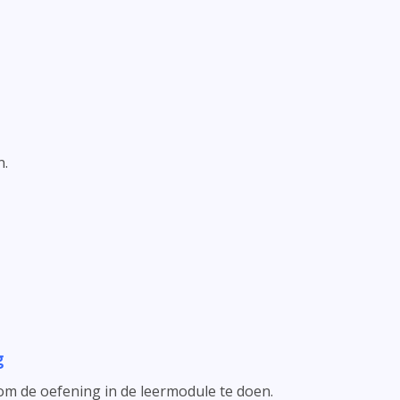
n.
g
 om de oefening in de leermodule te doen.