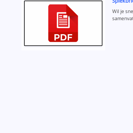
Spiekbri
Wil je sn
samenvat