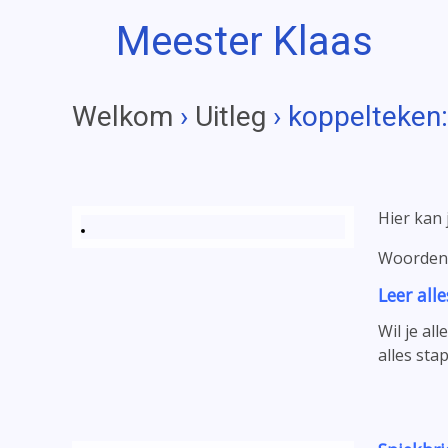
Meester Klaas
Welkom
›
Uitleg
› koppelteken:
Hier kan j
Woorden 
Leer all
Wil je al
alles sta