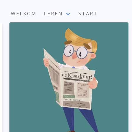
WELKOM
LEREN
START