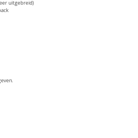
eer uitgebreid)
back
geven.