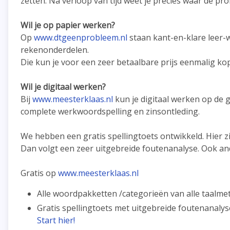
zetten. Na verloop van tijd weet je precies waar de pr
Wil je op papier werken?
Op
www.dtgeenprobleem.nl
staan kant-en-klare leer-w
rekenonderdelen.
Die kun je voor een zeer betaalbare prijs eenmalig kop
Wil je digitaal werken?
Bij
www.meesterklaas.nl
kun je digitaal werken op de g
complete werkwoordspelling en zinsontleding.
We hebben een gratis spellingtoets ontwikkeld. Hier zi
Dan volgt een zeer uitgebreide foutenanalyse. Ook a
Gratis op
www.meesterklaas.nl
Alle woordpakketten /categorieën van alle taalm
Gratis spellingtoets met uitgebreide foutenanalyse
Start hier!