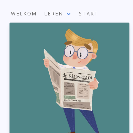
WELKOM
LEREN
START